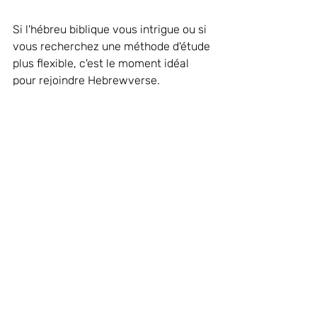
Si l'hébreu biblique vous intrigue ou si 
vous recherchez une méthode d'étude 
plus flexible, c'est le moment idéal 
pour rejoindre Hebrewverse. 
Découvrez le plaisir d'apprendre la 
langue qui a façonné la foi du peuple 
de Dieu et approfondissez votre 
compréhension de la foi chrétienne !
Rendez-vous dès aujourd'hui sur le 
panneau 
« Programmes en ligne »
 et 
sélectionnez « Archives » pour 
commencer. Nous sommes ravis de 
vous accompagner dans cette 
aventure enrichissante.