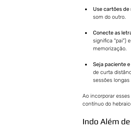
Use cartões de
som do outro.
Conecte as letr
significa "pai") e בַּיִת (bayit, que significa "casa"). Ver as letras em contexto facilita
memorização.
Seja paciente e
de curta distân
sessões longas 
Ao incorporar esses
contínuo do hebraico
Indo Além de