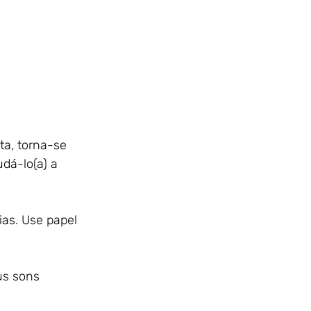
a, torna-se 
dá-lo(a) a 
ias. Use papel 
us sons 