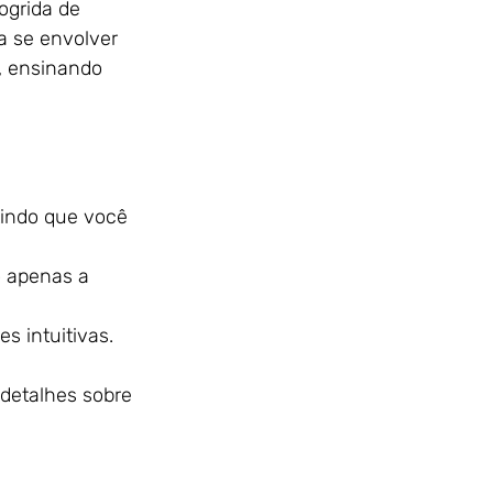
ogrida de 
a se envolver 
, ensinando 
ntindo que você 
ão apenas a 
s intuitivas.
detalhes sobre 