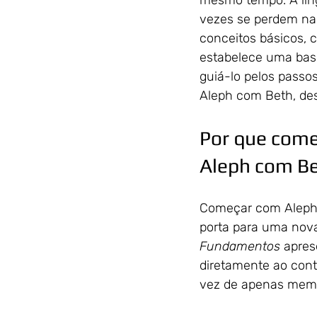
mesmo tempo. A líng
vezes se perdem na 
conceitos básicos, c
estabelece uma base
guiá-lo pelos passos
Aleph com Beth, des
Por que começ
Aleph com B
Começar com Aleph e
porta para uma nova
Fundamentos
apres
diretamente ao conte
vez de apenas memo