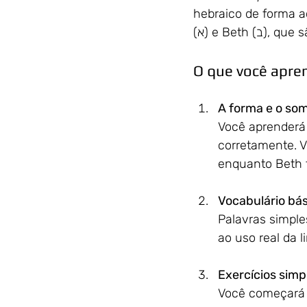
hebraico de forma a
(א) e Beth
O que você apre
A forma e o som
Você aprenderá 
corretamente. 
enquanto Beth t
Vocabulário bá
Palavras simple
ao uso real da 
Exercícios simpl
Você começará a