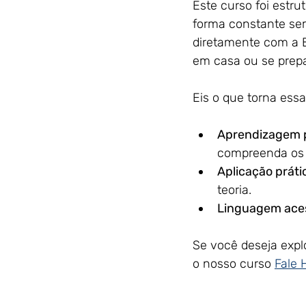
Este curso foi estru
forma constante sem
diretamente com a B
em casa ou se prepa
Eis o que torna ess
Aprendizagem 
compreenda os c
Aplicação práti
teoria.
Linguagem aces
Se você deseja expl
o nosso curso 
Fale 