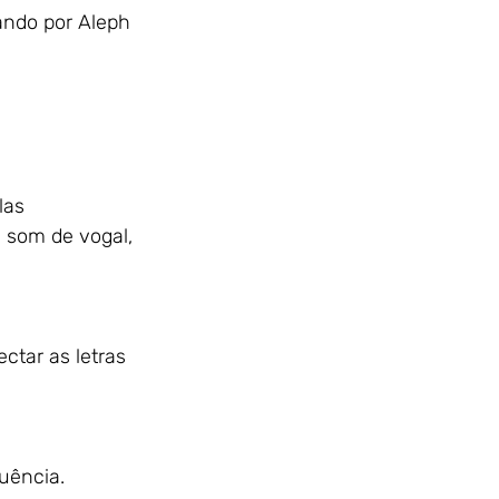
ando por Aleph 
las 
 som de vogal, 
tar as letras 
uência.