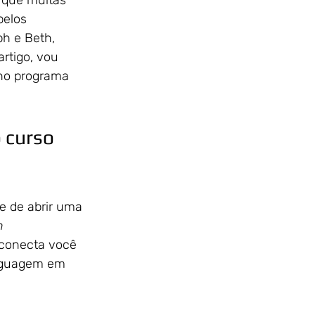
 que muitas 
pelos 
ph e Beth, 
rtigo, vou 
 no programa 
 curso 
e de abrir uma 
h 
 conecta você 
inguagem em 