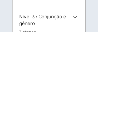
Nível 3 ‏· Conjunção e
gênero
.
7 etapas
Nível 4 · Pronomes
pessoais
.
8 etapas
Nível 5 · Família
.
6 etapas
Ver mais