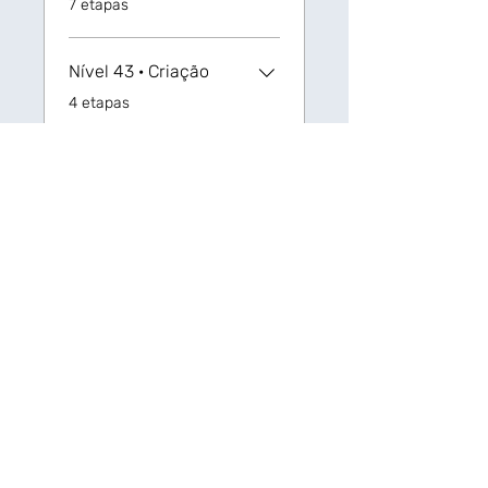
7 etapas
Nível 43 · Criação
.
4 etapas
Nível 44 · Sair e
levantar
.
8 etapas
Nível 45 · Sequências
verbais 1
.
7 etapas
Ver mais