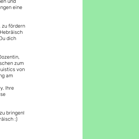
hen und
ungen eine
, zu fördern
 Hebräisch
Du dich
Dozentin,
nschen zum
guistics von
ung am
. Ihre
ise
zu bringen!
äisch :)