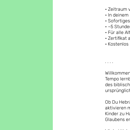
• Zeitraum 
• In deinem
• Sofortige
• ~5 Stund
• Für alle 
• Zertifikat
• Kostenlos
. . . .
Willkommen 
Tempo lernb
des biblisc
ursprünglic
Ob Du Hebrä
aktivieren 
Kinder zu H
Glaubens er