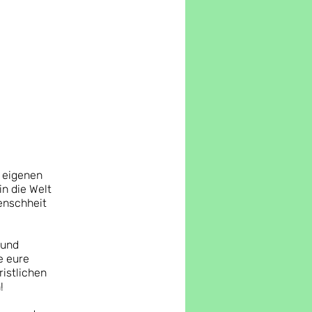
m eigenen
n die Welt
enschheit
 und
e eure
ristlichen
!