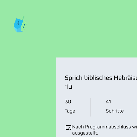
Sprich biblisches Hebräis
1ב
30 Tage
41 Schritte
30
41
Tage
Schritte
Nach Programmabschluss wird
ausgestellt.