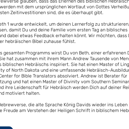
rewverse glauben, dass das Erlernen des biblischen Hebräisc
 werden mit dem ursprünglichen Wortlaut von Gottes Verheiß
sten Zeitinvestitionen sind, die es überhaupt gibt.
eth 1 wurde entwickelt, um deinen Lernerfolg zu strukturieren
en, damit Du und deine Familie vom ersten Tag an biblisches
d dabei etwas Feedback erhalten könnt. Wir möchten, dass 
der hebräischen Bibel zuhause fühlst.
s gesamten Programms wirst Du von Beth, einer erfahrenen 
. Sie hat zusammen mit ihrem Mann Andrew Tausende von Me
 biblischen Hebräischs inspiriert. Sie hat einen Master of Lin
ity of North Dakota und eine umfassende Hebräisch-Ausbild
enter for Bible Translators absolviert. Andrew ist Berater für
tzung und hat einen Master of Divinity vom Southern Seminary
nd ihre Leidenschaft für Hebräisch werden Dich auf deiner Re
nd motiviert halten.
Hebrewverse, die alte Sprache König Davids wieder ins Leben 
e Freude am Verstehen der Heiligen Schrift in biblischem Hebr