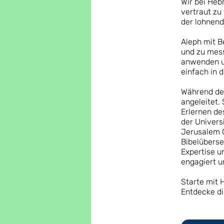
Wir bei Heb
vertraut zu
der lohnend
Aleph mit B
und zu mess
anwenden un
einfach in 
Während de
angeleitet
Erlernen des
der Univers
Jerusalem C
Bibelüberse
Expertise u
engagiert u
Starte mit 
Entdecke di