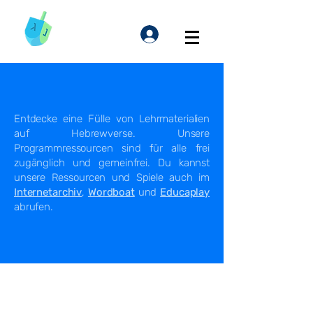
Entdecke eine Fülle von Lehrmaterialien
auf Hebrewverse. Unsere
Programmressourcen sind für alle frei
zugänglich und gemeinfrei. Du kannst
unsere Ressourcen
und Spiele auch im
Internetarchiv
,
Wordboat
und
Educaplay
abrufen.