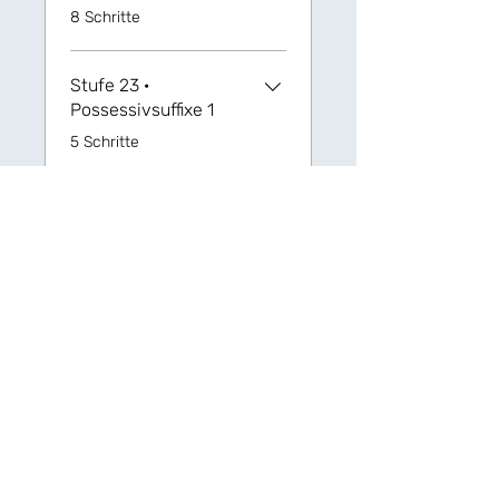
.
8 Schritte
Stufe 23 ·
Possessivsuffixe 1
.
5 Schritte
Stufe 24 ·
Possessivsuffixe 2
.
9 Schritte
Stufe 25 · Hören und
Gehorchen
.
5 Schritte
Mehr laden