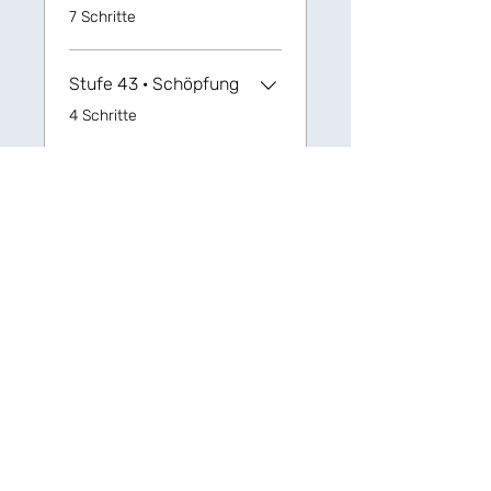
.
7 Schritte
Stufe 43 · Schöpfung
.
4 Schritte
Stufe 44 · Ausgehen
und Aufheben
.
8 Schritte
Stufe 45 · Verbfolgen
1
.
7 Schritte
Mehr laden