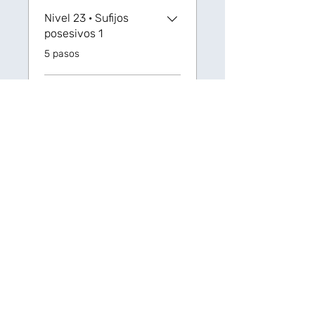
Nivel 23 ‏· Sufijos
posesivos 1
.
5 pasos
Nivel 24 ‏· Sufijos
posesivos 2
.
9 pasos
Nivel 25 · Escuchar y
obedecer
.
5 pasos
Cargar más