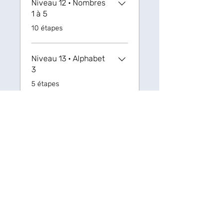
Niveau 12 · Nombres
1 à 5
.
10 étapes
Niveau 13 · Alphabet
3
.
5 étapes
Niveau 14 · Clauses
de nature et
d'existence
.
5 étapes
Niveau 15 ·
Géographie
.
6 étapes