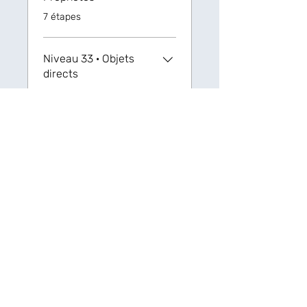
.
7 étapes
Niveau 33 ‏· Objets
directs
.
3 étapes
Niveau 34 ‏· Formes
de vérité et
d'impératif
.
5 étapes
Niveau 35 ·
Prépositions avec
suffixes
.
6 étapes