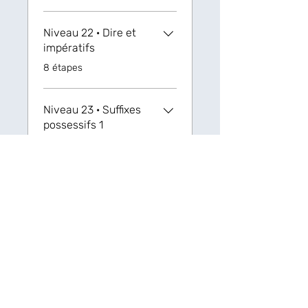
Niveau 22 · Dire et
impératifs
.
8 étapes
Niveau 23 ‏· Suffixes
possessifs 1
.
5 étapes
Niveau 24 ‏· Suffixes
possessifs 2
.
9 étapes
Niveau 25 · Écouter
et obéir
.
5 étapes