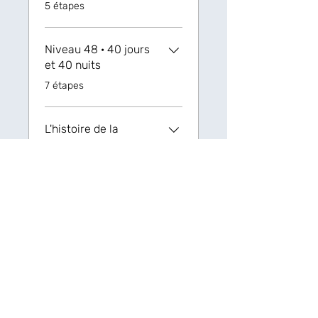
.
5 étapes
Niveau 48 · 40 jours
et 40 nuits
.
7 étapes
L'histoire de la
création
.
3 étapes
Niveau 49 · Retour et
peur
.
4 étapes
Niveau 50 · Ici et là
.
6 étapes