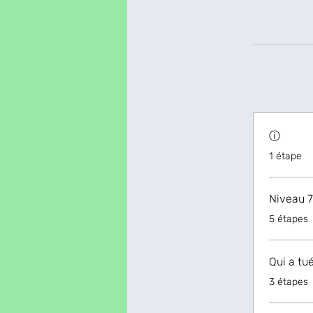
ⓘ
.
1 étape
Niveau 7
.
5 étapes
Qui a tu
.
3 étapes