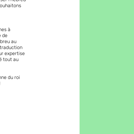
souhaitons
nes à
e de
ébreu au
 traduction
ur expertise
é tout au
nne du roi
!