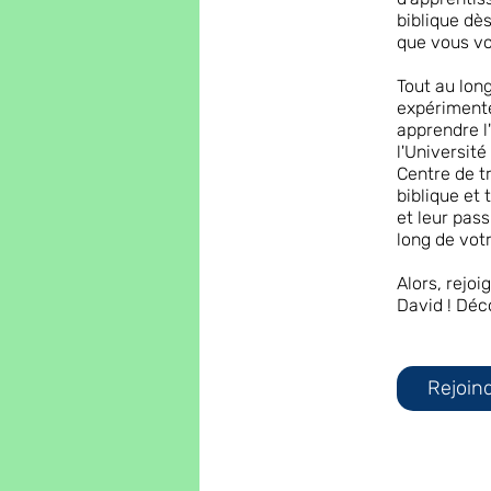
biblique dè
que vous vou
Tout au lon
expérimenté
apprendre l'
l'Universit
Centre de t
biblique et
et leur pas
long de vot
Alors, rejo
David ! Déc
Rejoin