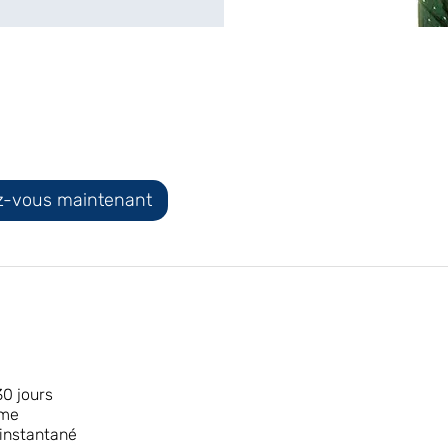
ez-vous maintenant
30 jours
hme
instantané