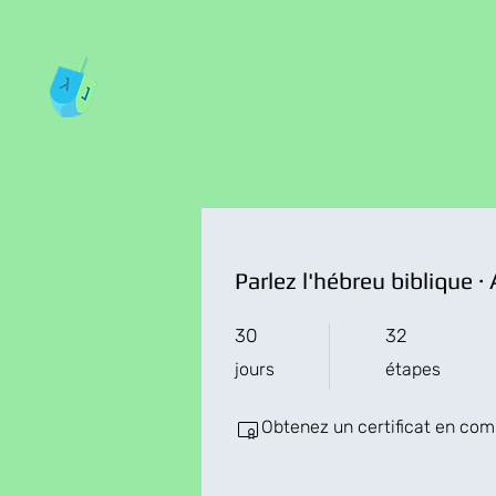
30 jours
32 étapes
30
32
jours
étapes
Obtenez un certificat en co