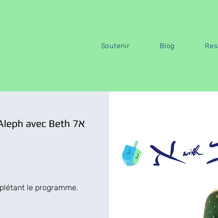
Soutenir
Blog
Res
Parlez l'hébreu biblique · Aleph avec Beth 7א
mplétant le programme.