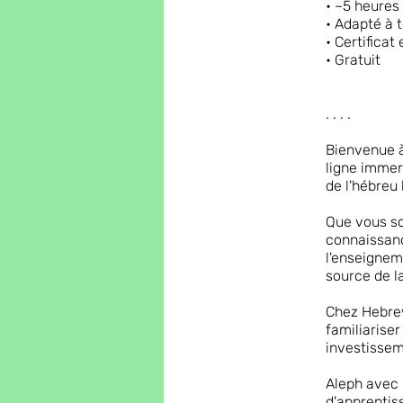
• ~5 heures 
• Adapté à 
• Certificat 
• Gratuit
. . . .
Bienvenue à
ligne immer
de l'hébreu 
Que vous so
connaissanc
l'enseignem
source de l
Chez Hebrew
familiarise
investisseme
Aleph avec 
d'apprentis