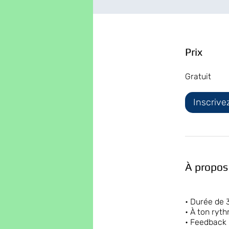
Prix
Gratuit
Inscriv
À propos
• Durée de 
• À ton ryt
• Feedback 