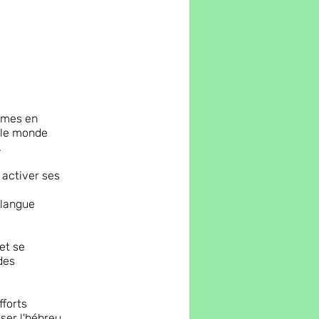
ammes en
s le monde
.
 activer ses
 langue
et se
des
fforts
ser l'hébreu