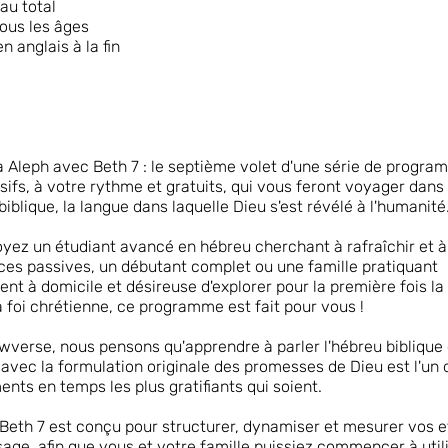
au total
tous les âges
en anglais à la fin
 Aleph avec Beth 7 : le septième volet d'une série de progr
sifs, à votre rythme et gratuits, qui vous feront voyager dan
biblique, la langue dans laquelle Dieu s'est révélé à l'humanité
yez un étudiant avancé en hébreu cherchant à rafraîchir et à
es passives, un débutant complet ou une famille pratiquant
ent à domicile et désireuse d'explorer pour la première fois la
a foi chrétienne, ce programme est fait pour vous !
verse, nous pensons qu'apprendre à parler l'hébreu biblique 
r avec la formulation originale des promesses de Dieu est l'un 
nts en temps les plus gratifiants qui soient.
Beth 7 est conçu pour structurer, dynamiser et mesurer vos e
sage, afin que vous et votre famille puissiez commencer à utili